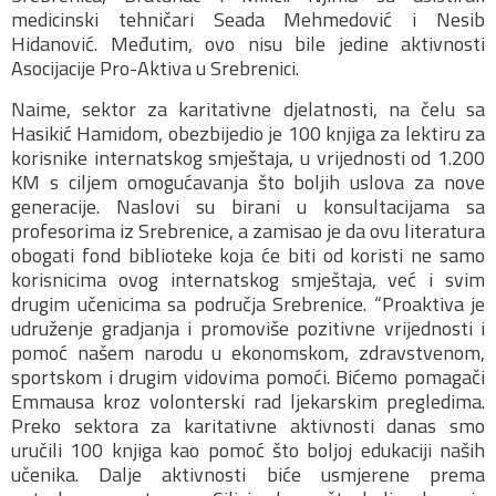
medicinski tehničari Seada Mehmedović i Nesib
Hidanović. Međutim, ovo nisu bile jedine aktivnosti
Asocijacije Pro-Aktiva u Srebrenici.
Naime, sektor za karitativne djelatnosti, na čelu sa
Hasikić Hamidom, obezbijedio je 100 knjiga za lektiru za
korisnike internatskog smještaja, u vrijednosti od 1.200
KM s ciljem omogućavanja što boljih uslova za nove
generacije. Naslovi su birani u konsultacijama sa
profesorima iz Srebrenice, a zamisao je da ovu literatura
obogati fond biblioteke koja će biti od koristi ne samo
korisnicima ovog internatskog smještaja, već i svim
drugim učenicima sa područja Srebrenice. “Proaktiva je
udruženje gradjanja i promoviše pozitivne vrijednosti i
pomoć našem narodu u ekonomskom, zdravstvenom,
sportskom i drugim vidovima pomoći. Bićemo pomagači
Emmausa kroz volonterski rad ljekarskim pregledima.
Preko sektora za karitativne aktivnosti danas smo
uručili 100 knjiga kao pomoć što boljoj edukaciji naših
učenika. Dalje aktivnosti biće usmjerene prema