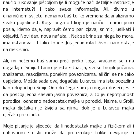
naučio rukovanje pištoljom (je li moguće naći detaljne instrukcije
na Internetu?) I tako svaka informacija. Ali, živimo u
dinamičnom svijetu, nemamo baš toliko vremena da analiziramo
svaku pojedinost. Koga briga od koga je naučio. Imamo puno
posla, idemo dalje, napravit ćemo par izjava, snimiti, uslikati i
objaviti. Novi dan, nova nafaka… Nek se brine za njega ko mora,
ima ustanova… I tako to ide. Još jedan mladi život nam ostaje
na raskrsnici.
Ali, mi nećemo baš samo preći preko toga, vraćamo se i na
događaj u Srbiji. I tamo je ista situacija, svi su brujali pričama,
analizama, reakcijama, ponekim poveznicama, ali čini se ne tako
uspješno. Možda sada ovaj događaju Lukavcu ima istu pozadinu
kao i događaj u Srbiji. Ono do čega sam ja mogao doseći jeste
da postoji jedna sasvim jasna poveznica, a to je: nepotpunost
porodice, odnosno nedostatak majke u porodici. Naime, u Srbiji,
majka dječaka nije živjela sa njima, dok je u Lukavcu majka
dječaka preminula.
Moje pitanje je sljedeće: da li nedostatak majke u fizičkom ali i
duhovnom smislu može da prouzrokuje tolike devijacije u