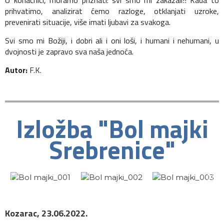
U konačnici, moramo priznati: svi smo mi zakazali!! Kada to
prihvatimo, analizirat ćemo razloge, otklanjati uzroke,
prevenirati situacije, više imati ljubavi za svakoga.
Svi smo mi Božiji, i dobri ali i oni loši, i humani i nehumani, u
dvojnosti je zapravo sva naša jednoća.
Autor:
F.K.
Izložba "Bol majki
Srebrenice"
Kozarac, 23.06.2022.