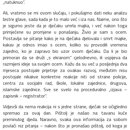
„natuknuo“.
Ali, vratimo se mi ovom slučaju, i pokušajmo dati neku analizu
bistre glave, sada kada je to malo već i iza nas. Naime, ono što
je sigurno jeste da je dječaku umrla majka, i već nakon toga
primjećene su promjene u ponašanju. Živio je sam s ocem.
Postavlja se pitanje kako je na dječaka djelovala i smrt majke,
kakav je odnos imao s ocem, koliko su provodili vremena
zajedno, ko je zapravo bio uzor ovom dječaku. Da li je bio
primoran da se druži „s ekranom“ cjelodnevno, ili uspijeva da
razmijeni ideje sa svojim ocem. Kažu da su već u posljednja dva
mjeseca postojale prijetnje za ovakav razvoj, međutim nisu
postojale nikakve konkretne reakcije niti od strane policije,
centra za socijalni rad, škole, lokalne zajednice, drugova,
islamske zajednice. Sve se svelo na proceduralno „izjava –
zapisnik – registrator“.
Vidjevši da nema reakcija ni s jedne strane, dječak se očigledno
spremao za ovaj dan. Pištolj je našao na tavanu kuće
preminulog djeda. Naravno, svaka ova informacija za sobom
povlači niz pitanja – nakon što je pronašao pištolj, od koga je