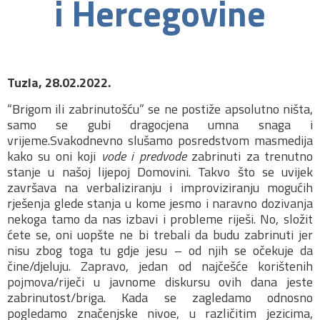
i Hercegovine
Tuzla, 28.02.2022.
“Brigom ili zabrinutošću” se ne postiže apsolutno ništa,
samo se gubi dragocjena umna snaga i
vrijeme.Svakodnevno slušamo posredstvom masmedija
kako su oni koji
vode i predvode
zabrinuti za trenutno
stanje u našoj lijepoj Domovini. Takvo što se uvijek
završava na verbaliziranju i improviziranju mogućih
rješenja glede stanja u kome jesmo i naravno dozivanja
nekoga tamo da nas izbavi i probleme riješi. No, složit
ćete se, oni uopšte ne bi trebali da budu zabrinuti jer
nisu zbog toga tu gdje jesu – od njih se očekuje da
čine/djeluju. Zapravo, jedan od najčešće korištenih
pojmova/riječi u javnome diskursu ovih dana jeste
zabrinutost/briga. Kada se zagledamo odnosno
pogledamo značenjske nivoe, u različitim jezicima,