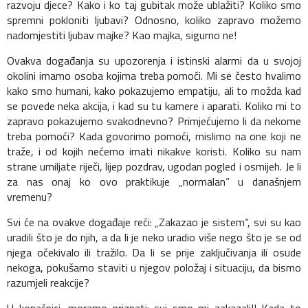
razvoju djece? Kako i ko taj gubitak može ublažiti? Koliko smo
spremni pokloniti ljubavi? Odnosno, koliko zapravo možemo
nadomjestiti ljubav majke? Kao majka, sigurno ne!
Ovakva događanja su upozorenja i istinski alarmi da u svojoj
okolini imamo osoba kojima treba pomoći. Mi se često hvalimo
kako smo humani, kako pokazujemo empatiju, ali to možda kad
se povede neka akcija, i kad su tu kamere i aparati. Koliko mi to
zapravo pokazujemo svakodnevno? Primjećujemo li da nekome
treba pomoći? Kada govorimo pomoći, mislimo na one koji ne
traže, i od kojih nećemo imati nikakve koristi. Koliko su nam
strane umiljate riječi, lijep pozdrav, ugodan pogled i osmijeh. Je li
za nas onaj ko ovo praktikuje „normalan“ u današnjem
vremenu?
Svi će na ovakve događaje reći: „Zakazao je sistem“, svi su kao
uradili što je do njih, a da li je neko uradio više nego što je se od
njega očekivalo ili tražilo. Da li se prije zaključivanja ili osude
nekoga, pokušamo staviti u njegov položaj i situaciju, da bismo
razumjeli reakcije?