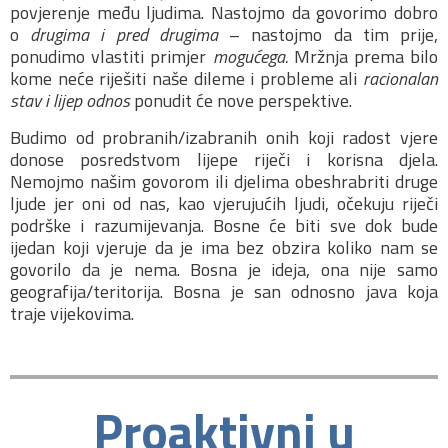
povjerenje među ljudima. Nastojmo da govorimo dobro
o
drugima i pred drugima
– nastojmo da tim prije,
ponudimo vlastiti primjer
mogućega.
Mržnja prema bilo
kome neće riješiti naše dileme i probleme ali
racionalan
stav i lijep odnos
ponudit će nove perspektive.
Budimo od probranih/izabranih onih koji radost vjere
donose posredstvom lijepe riječi i korisna djela.
Nemojmo našim govorom ili djelima obeshrabriti druge
ljude jer oni od nas, kao vjerujućih ljudi, očekuju riječi
podrške i razumijevanja. Bosne će biti sve dok bude
ijedan koji vjeruje da je ima bez obzira koliko nam se
govorilo da je nema. Bosna je ideja, ona nije samo
geografija/teritorija. Bosna je san odnosno java koja
traje vijekovima.
Proaktivni u