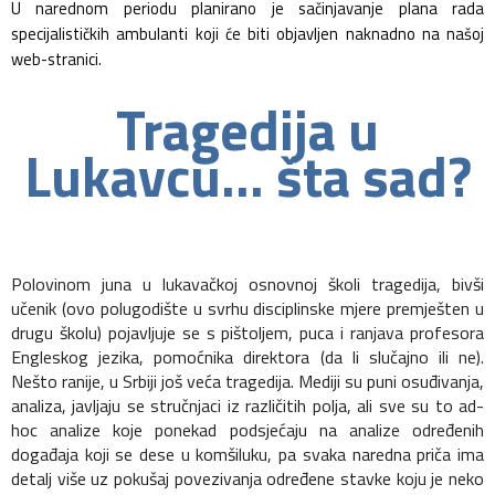
U narednom periodu planirano je sačinjavanje plana rada
specijalističkih ambulanti koji će biti objavljen naknadno na našoj
web-stranici.
Tragedija u
Lukavcu... šta sad?
Polovinom juna u lukavačkoj osnovnoj školi tragedija, bivši
učenik (ovo polugodište u svrhu disciplinske mjere premješten u
drugu školu) pojavljuje se s pištoljem, puca i ranjava profesora
Engleskog jezika, pomoćnika direktora (da li slučajno ili ne).
Nešto ranije, u Srbiji još veća tragedija. Mediji su puni osuđivanja,
analiza, javljaju se stručnjaci iz različitih polja, ali sve su to ad-
hoc analize koje ponekad podsjećaju na analize određenih
događaja koji se dese u komšiluku, pa svaka naredna priča ima
detalj više uz pokušaj povezivanja određene stavke koju je neko