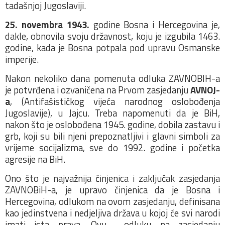
tadašnjoj Jugoslaviji.
25. novembra 1943.
godine Bosna i Hercegovina je,
dakle, obnovila svoju državnost, koju je izgubila 1463.
godine, kada je Bosna potpala pod upravu Osmanske
imperije.
Nakon nekoliko dana pomenuta odluka ZAVNOBIH-a
je potvrđena i ozvaničena na Prvom zasjedanju
AVNOJ-
a
, (Antifašističkog vijeća narodnog oslobođenja
Jugoslavije), u Jajcu. Treba napomenuti da je BiH,
nakon što je oslobođena 1945. godine, dobila zastavu i
grb, koji su bili njeni prepoznatljivi i glavni simboli za
vrijeme socijalizma, sve do 1992. godine i početka
agresije na BiH.
Ono što je najvažnija činjenica i zaključak zasjedanja
ZAVNOBiH-a, je upravo činjenica da je Bosna i
Hercegovina, odlukom na ovom zasjedanju, definisana
kao jedinstvena i nedjeljiva država u kojoj će svi narodi
imati ista prava. Ovu odluku na zasjedanju