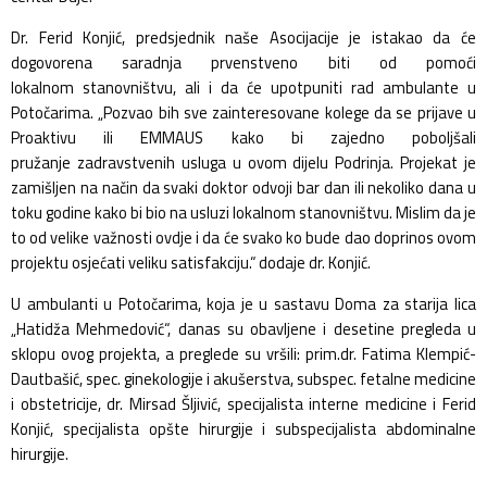
Dr. Ferid Konjić,
predsjednik
naše Asocijacije
je
istakao da će
dogovorena saradnja prvenstveno biti od pomoći
lokalnom
stanovništvu, ali i da će upotpuniti rad ambulante u
Potočarima
.
„Pozvao bih sve zainteresovane kolege da
se prijave u
Proaktivu ili EMMAUS kako bi zajedno poboljšali
pružanje
zadravstvenih usluga u ovom dijelu Podrinja. Projekat je
zamišljen na način da
svaki doktor odvoji bar dan ili nekoliko dana u
toku godine kako bi bio na
usluzi lokalnom stanovništvu. Mislim da je
to od velike važnosti ovdje i da će
svako ko bude dao doprinos ovom
projektu osjećati veliku satisfakciju.“ dodaje
dr. Konjić.
U ambulanti u Potočarima, koja je u sastavu Doma za starija lica
„Hatidža Mehmedović“, danas su obavljene i desetine pregleda u
sklopu ovog projekta, a preglede su vršili: prim.dr. Fatima Klempić-
Dautbašić, spec. ginekologije i akušerstva, subspec. fetalne medicine
i obstetricije, dr. Mirsad Šljivić, specijalista interne medicine i Ferid
Konjić, specijalista opšte hirurgije i subspecijalista abdominalne
hirurgije.