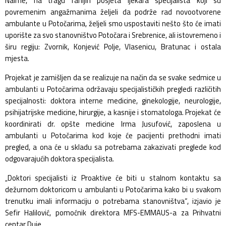
Naime, na tragu ranijih posjeta ljekara specijalista koji su
povremenim angažmanima željeli da podrže rad novootvorene
ambulante u Potočarima, željeli smo uspostaviti nešto što će imati
uporište za svo stanovništvo Potočara i Srebrenice, ali istovremeno i
širu regiju: Zvornik, Konjević Polje, Vlasenicu, Bratunac i ostala
mjesta.
Projekat je zamišljen da se realizuje na način da se svake sedmice u
ambulanti u Potočarima održavaju specijalističkih pregledi različitih
specijalnosti: doktora interne medicine, ginekologije, neurologije,
psihijatrijske medicine, hirurgije, a kasnije i stomatologa. Projekat će
koordinirati dr. opšte medicine Irma Jusufović, zaposlena u
ambulanti u Potočarima kod koje će pacijenti prethodni imati
pregled, a ona će u skladu sa potrebama zakazivati preglede kod
odgovarajućih doktora specijalista.
„Doktori specijalisti iz Proaktive će biti u stalnom kontaktu sa
dežurnom doktoricom u ambulanti u Potočarima kako bi u svakom
trenutku imali informaciju o potrebama stanovništva“
, izjavio je
Sefir Halilović, pomoćnik direktora MFS-EMMAUS-a za Prihvatni
centar Duje.