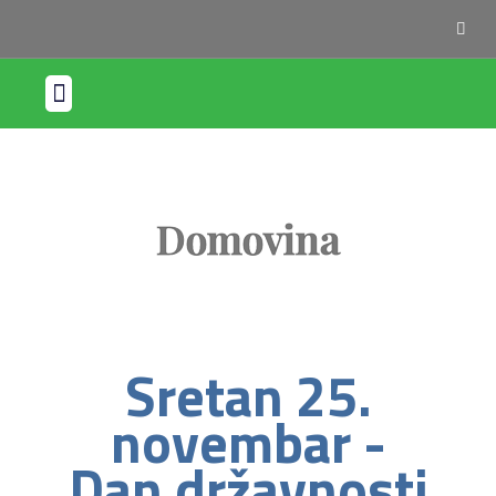
Sektori djelovanja
Domovina
Sretan 25.
novembar -
Dan državnosti