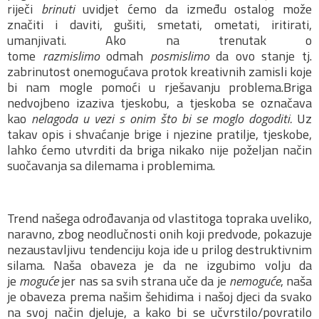
riječi
brinuti
uvidjet ćemo da između ostalog može
značiti i daviti, gušiti, smetati, ometati, iritirati,
umanjivati. Ako na trenutak o
tome
razmislimo
odmah
posmislimo
da ovo stanje tj.
zabrinutost onemogućava protok kreativnih zamisli koje
bi nam mogle pomoći u rješavanju problema.Briga
nedvojbeno izaziva tjeskobu, a tjeskoba se označava
kao
nelagoda u vezi s onim što bi se moglo dogoditi.
Uz
takav opis i shvaćanje brige i njezine pratilje, tjeskobe,
lahko ćemo utvrditi da briga nikako nije poželjan način
suočavanja sa dilemama i problemima.
Trend našega odrođavanja od vlastitoga topraka uveliko,
naravno, zbog neodlučnosti onih koji predvode, pokazuje
nezaustavljivu tendenciju koja ide u prilog destruktivnim
silama. Naša obaveza je da ne izgubimo volju da
je
moguće
jer nas sa svih strana uče da je
nemoguće
, naša
je obaveza prema našim šehidima i našoj djeci da svako
na svoj način djeluje, a kako bi se učvrstilo/povratilo