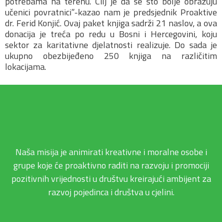
potrebama na terenu. Cilj je da se što bolje obrazuju
učenici povratnici”-kazao nam je predsjednik Proaktive
dr. Ferid Konjić. Ovaj paket knjiga sadrži 21 naslov, a ova
donacija je treća po redu u Bosni i Hercegovini, koju
sektor za karitativne djelatnosti realizuje. Do sada je
ukupno obezbijeđeno 250 knjiga na različitim
lokacijama.
Naša misija je animirati kreativne i moralne osobe i
grupe koje će proaktivno raditi na razvoju i promociji
pozitivnih vrijednosti u društvu kreirajući ambijent za
razvoj pojedinca i društva u cjelini.