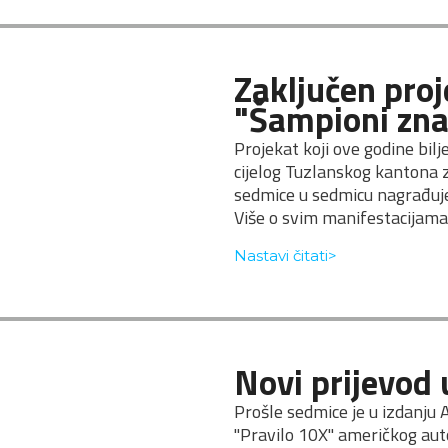
Zaključen proj
"Šampioni zna
Projekat koji ove godine bilj
cijelog Tuzlanskog kantona zap
sedmice u sedmicu nagrađuje
Više o svim manifestacijama 
Nastavi čitati>
Novi prijevod 
Prošle sedmice je u izdanju A
"Pravilo 10X" američkog auto