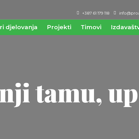
+387 61 179 118
info@proa
ri djelovanja
Projekti
Timovi
Izdavašt
nji tamu, up