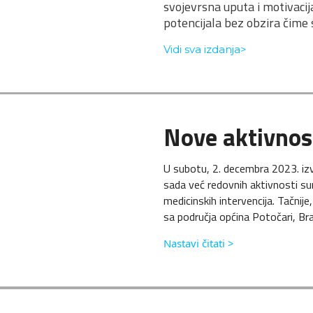
svojevrsna uputa i motivacija
potencijala bez obzira čime s
V
idi sva izdanja>
Nove aktivnos
U subotu, 2. decembra 2023. izv
sada već redovnih aktivnosti sun
medicinskih intervencija. Tačnij
sa područja općina Potočari, Bra
Nastavi čitati >