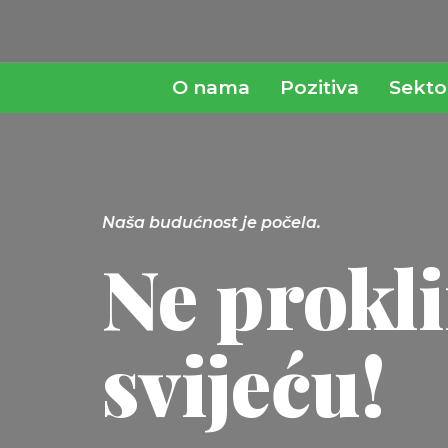
O nama
Pozitiva
Sekto
Naša budućnost je počela.
Ne prokli
svijeću!