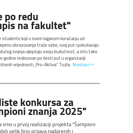
 po redu 
pis na fakultet"
će studente koji u svom laganom koračanju od
tepenu obrazovanja traže sebe, svoj put i pokušavaju
budućeg zvanja uljepšaju svoju budućnost, a isto tako
ve godine realizovan po šesti put u organizaciji
ozitivnih vrijednosti „Pro-Aktiva“ Tuzla.
Nastavi>>
iste konkursa za 
pioni znanja 2025"
 smo u prvoj realizaciji projekta "Šampioni 
li velik broj prijava nadarenih i 