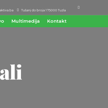
ktiva.ba
Tušanj do broja 1 75000 Tuzla
vo
Multimedija
Kontakt
ali