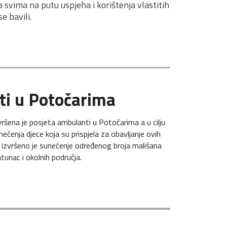
 svima na putu uspjeha i korištenja vlastitih 
e bavili.
ti u Potočarima
ršena je posjeta ambulanti u Potočarima a u cilju
ećenja djece koja su prispjela za obavljanje ovih
e, izvršeno je sunećenje određenog broja mališana
tunac i okolnih područja.