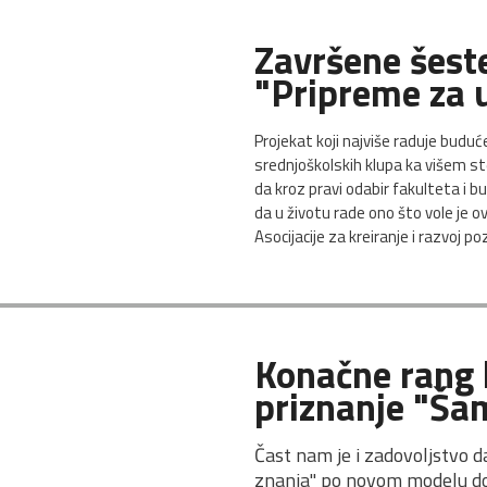
Završene šeste
"Pripreme za u
Projekat koji najviše raduje budu
srednjoškolskih klupa ka višem s
da kroz pravi odabir fakulteta i 
da u životu rade ono što vole je o
Asocijacije za kreiranje i razvoj p
Konačne rang l
priznanje 
"Šam
Čast nam je i zadovoljstvo da
znanja" po novom modelu dobi