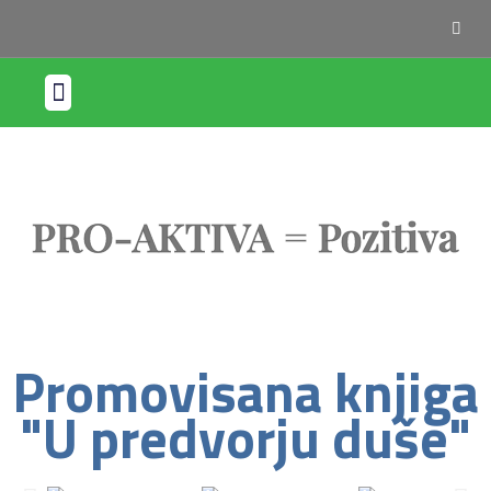
Sektori djelovanja
PRO-AKTIVA = Pozitiva
Promovisana knjiga
"U predvorju duše"