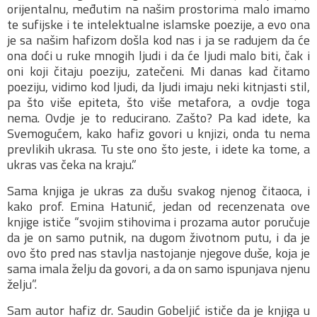
orijentalnu, međutim na našim prostorima malo imamo
te sufijske i te intelektualne islamske poezije, a evo ona
je sa našim hafizom došla kod nas i ja se radujem da će
ona doći u ruke mnogih ljudi i da će ljudi malo biti, čak i
oni koji čitaju poeziju, zatečeni. Mi danas kad čitamo
poeziju, vidimo kod ljudi, da ljudi imaju neki kitnjasti stil,
pa što više epiteta, što više metafora, a ovdje toga
nema. Ovdje je to reducirano. Zašto? Pa kad idete, ka
Svemogućem, kako hafiz govori u knjizi, onda tu nema
prevlikih ukrasa. Tu ste ono što jeste, i idete ka tome, a
ukras vas čeka na kraju.”
Sama knjiga je ukras za dušu svakog njenog čitaoca, i
kako prof. Emina Hatunić, jedan od recenzenata ove
knjige ističe “svojim stihovima i prozama autor poručuje
da je on samo putnik, na dugom životnom putu, i da je
ovo što pred nas stavlja nastojanje njegove duše, koja je
sama imala želju da govori, a da on samo ispunjava njenu
želju”.
Sam autor hafiz dr. Saudin Gobeljić ističe da je knjiga u