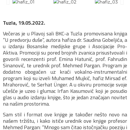
Tuzla, 19.05.2022.
Večeras je u Plavoj sali BKC-a Tuzla promovisana knjiga
“U predvorju duše”, autora hafiza dr. Saudina Gobeljića, a
u izdanju Bosanske medijske grupe i Asocijacije Pro-
Aktiva. Promociji su pored brojnih zvanica prisustvovali i
govorili recenzenti prof. Emina Hatunić, prof. Fahrudin
Sinanović, te urednik prof. Mehmed Pargan. Program je
dodatno obogaćen uz kraći vokalno-instrumentalni
program koji su izveli Muhamed Mujkić, hafiz Mirsad ef.
Mrahorović, te Serhat Ünger. A u okviru promocije svoje
učešće je uzeo i glumac Irfan Kasumović koji je posudio
glas u audio izdanju knjige, što je jedan značajan novitet
na našim prostorima.
Sam stil i format ove knjige je također nešto novo na
našem tržištu, i kako ističe urednik ove knjige profesor
Mehmed Pargan: “Mnogo sam čitao istočnjačku poeziju i