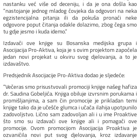
nastanku već više od deceniju, i da je ona došla kao
“nastojanje jednog mladog čovjeka da odgovori na neka
egzistencijalna pitanja ili da pokuša pronaći neke
odgovore poput čitanja odakle dolazimo, zbog čega smo
tu gdje jesmo i kuda idemo.”
Izdavači ove knjige su Bosanska medijska grupa i
Asocijacija Pro-Aktiva, koja je s ovim projektom započela
jedan novi projekat u okviru svog djelovanja, a to je
izdavaštvo.
Predsjednik Asocijacije Pro-Aktiva dodao je sljedeće:
“Večeras smo prisustvovali promociji knjige našeg hafiza
dr. Saudina Gobeljića. Knjiga obiluje izvrsnim porukama i
promišljanjima, a sam čin promocije je prikladan temi
knjige tako da je učešće glumca i učača ilahija upotpunilo
zadovoljstvo. Lično sam zadovoljan ali i u ime Proaktive
što smo su izdavači ove knjige ali i pomagači ove
promocije. Ovom promocijom Asocijacija Proaktiva je
ozvaničila novi put svog djelovanja, kroz izdavanje