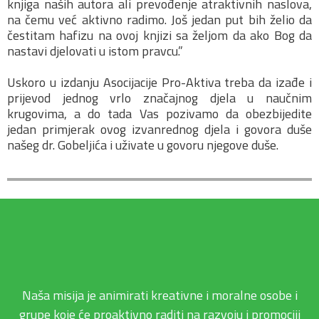
knjiga naših autora ali prevođenje atraktivnih naslova,
na čemu već aktivno radimo. Još jedan put bih želio da
čestitam hafizu na ovoj knjizi sa željom da ako Bog da
nastavi djelovati u istom pravcu.”
Uskoro u izdanju Asocijacije Pro-Aktiva treba da izađe i
prijevod jednog vrlo značajnog djela u naučnim
krugovima, a do tada Vas pozivamo da obezbijedite
jedan primjerak ovog izvanrednog djela i govora duše
našeg dr. Gobeljića i uživate u govoru njegove duše.
Naša misija je animirati kreativne i moralne osobe i
grupe koje će proaktivno raditi na razvoju i promociji