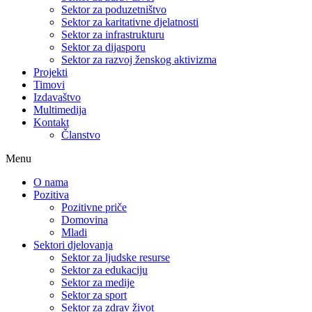
Sektor za poduzetništvo
Sektor za karitativne djelatnosti
Sektor za infrastrukturu
Sektor za dijasporu
Sektor za razvoj ženskog aktivizma
Projekti
Timovi
Izdavaštvo
Multimedija
Kontakt
Članstvo
Menu
O nama
Pozitiva
Pozitivne priče
Domovina
Mladi
Sektori djelovanja
Sektor za ljudske resurse
Sektor za edukaciju
Sektor za medije
Sektor za sport
Sektor za zdrav život