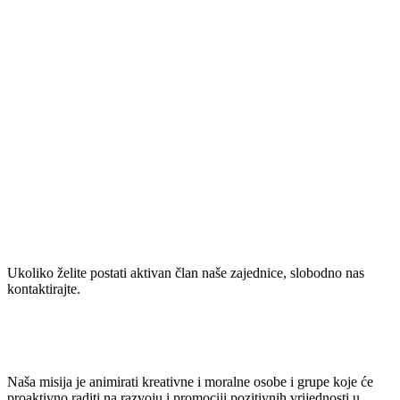
Ukoliko želite postati aktivan član naše zajednice, slobodno nas
kontaktirajte.
Naša misija je animirati kreativne i moralne osobe i grupe koje će
proaktivno raditi na razvoju i promociji pozitivnih vrijednosti u